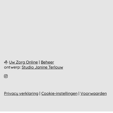
Uw Zorg Online
|
Beheer
ontwerp:
Studio Janine Terlouw
Bezoek
onze
Instagram
pagina
Privacy verklaring
|
Cookie-instellingen
|
Voorwaarden